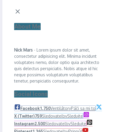
About Me
Nick Mars
- Lorem ipsum dolor sit amet,
consectetur adipisicing elit. Minima incidunt
voluptates nemo, dolor optio quia architecto
quis delectus perspiciatis. Nobis atque id hic
neque possimus voluptatum voluptatibus
tenetur, perspiciatis consequuntur.
Social Icons
Ventilátory
Páči sa mi to
Facebook
1,750
Sledovateľov
Sledujte
X (Twitter)
759
Sledovateľov
Sledujte
Instagram
2,500
Sledovateľov
Pripnúť
Pinterest
1,365