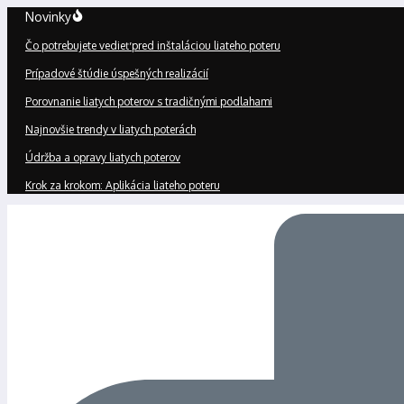
Preskočiť
Novinky
na
Čo potrebujete vedieť pred inštaláciou liateho poteru
obsah
Prípadové štúdie úspešných realizácií
Porovnanie liatych poterov s tradičnými podlahami
Najnovšie trendy v liatych poterách
Údržba a opravy liatych poterov
Krok za krokom: Aplikácia liateho poteru